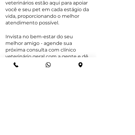
veterinários estão aqui para apoiar 
você e seu pet em cada estágio da 
vida, proporcionando o melhor 
atendimento possível.
Invista no bem-estar do seu 
melhor amigo - agende sua 
próxima consulta com clínico 
veterinário geral com a gente e dê 
a ele a qualidade de vida que seu 
pet merece.
Afinal, uma vida saudável é a base 
para anos felizes de lambidas, 
brincadeiras e amor incondicional.
 Agende uma consulta hoje 
mesmo
 para o seu pet e ofereça 
mais saúde e cuidado em todos os 
momentos da sua vida.