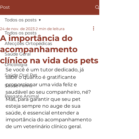
Post
Todos os posts
24 de nov. de 2023
2 min de leitura
Todos os posts
A importância do
Afecções Ortopédicas
acompanhamento
Saúde Geral
clínico na vida dos pets
Oncologia
Se você é um tutor dedicado, já 
Saúde Oral Pet
sabe o quanto é gratificante 
proporcionar uma vida feliz e 
Saúde Felina
saudável ao seu companheiro, né?
Resgate Animal
Mas, para garantir que seu pet 
esteja sempre no auge de sua 
saúde, é essencial entender a 
importância do acompanhamento 
de um veterinário clínico geral.