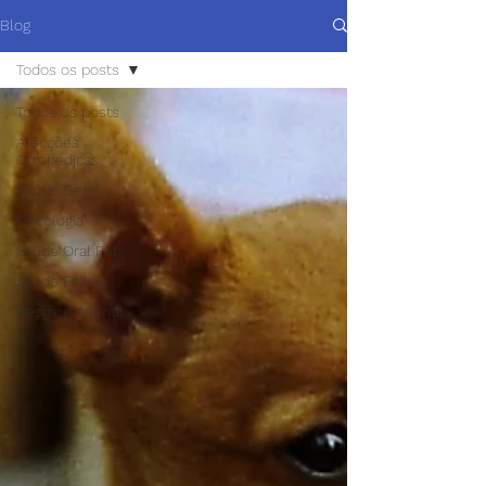
Blog
Todos os posts
Todos os posts
Afecções
Ortopédicas
Saúde Geral
Oncologia
Saúde Oral Pet
Saúde Felina
Resgate Animal