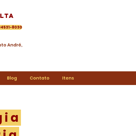
lta
94531-8030
anto André,
Blog
Contato
Itens
gia
ria