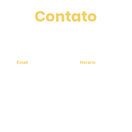
Contato
Email
Horário
puppy.brasil@uol.com.br
Seg: 13:00 às 17:00
Ter a Qui: 9:00 às 18:00
​​Sex a Sáb: 8:00 às 17:00
Dom: Fechado