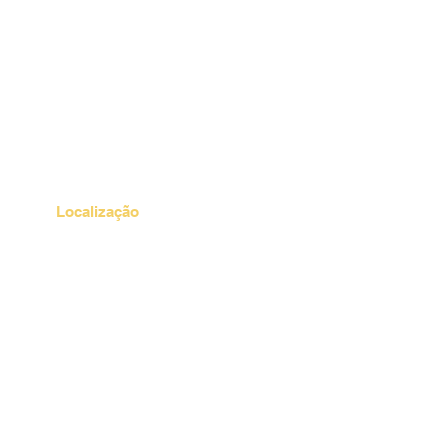
Localização
Av. Dom Pedro II, 415 - Bairro
P.
Jardim, Santo André, S