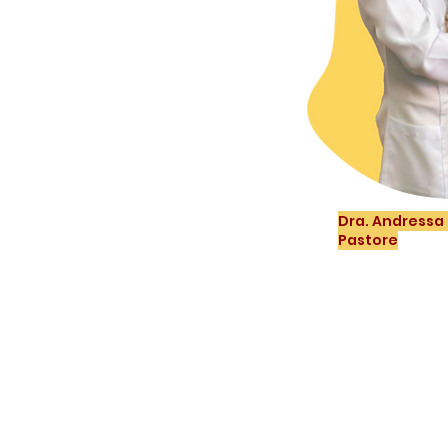
Dra. Andressa
Pastore