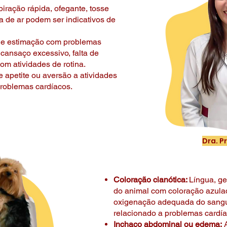
iração rápida, ofegante, tosse
ta de ar podem ser indicativos de
de estimação com problemas
cansaço excessivo, falta de
om atividades de rotina.
 apetite ou aversão a atividades
problemas cardíacos.
Dra. Pr
Coloração cianótica:
Língua, ge
do animal com coloração azulad
oxigenação adequada do sangu
relacionado a problemas cardía
Inchaço abdominal ou edema:
A