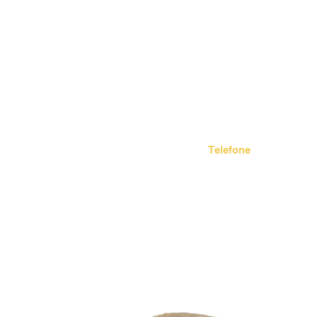
Telefone
(11) 4436-9023
(11) 94531-8030