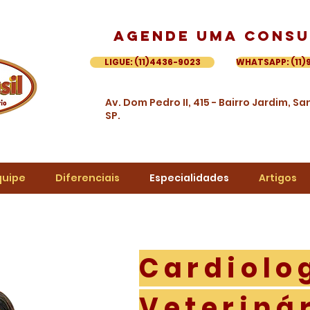
Agende uma consu
LIGUE: (11)4436-9023
WHATSAPP: (11)
Av. Dom
Pedro II, 415 - Bairro Jardim, S
SP.
quipe
Diferenciais
Especialidades
Artigos
Cardiolo
Veteriná