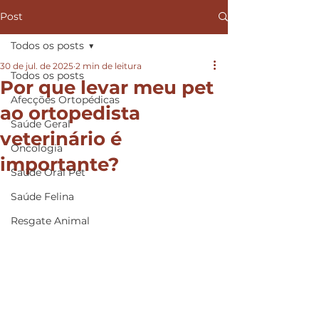
Post
Todos os posts
30 de jul. de 2025
2 min de leitura
Todos os posts
Por que levar meu pet
Afecções Ortopédicas
ao ortopedista
Saúde Geral
veterinário é
Oncologia
importante?
Saúde Oral Pet
Saúde Felina
Resgate Animal