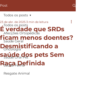
Post
Todos os posts
23 de abr. de 2025
3 min de leitura
Todos os posts
É verdade que SRDs
Afecções Ortopédicas
ficam menos doentes?
Saúde Geral
Desmistificando a
Oncologia
saúde dos pets Sem
Saúde Oral Pet
Raça Definida
Saúde Felina
Resgate Animal