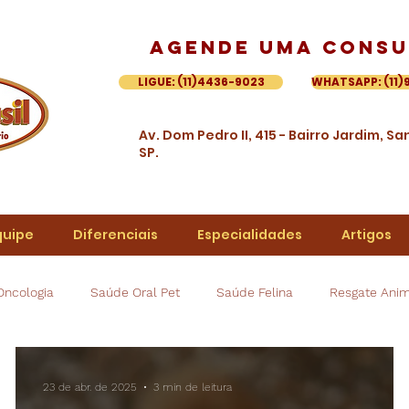
Agende uma consu
LIGUE: (11)4436-9023
WHATSAPP: (11)
Av. Dom
Pedro II, 415 - Bairro Jardim, S
SP.
quipe
Diferenciais
Especialidades
Artigos
Oncologia
Saúde Oral Pet
Saúde Felina
Resgate Anim
23 de abr. de 2025
3 min de leitura