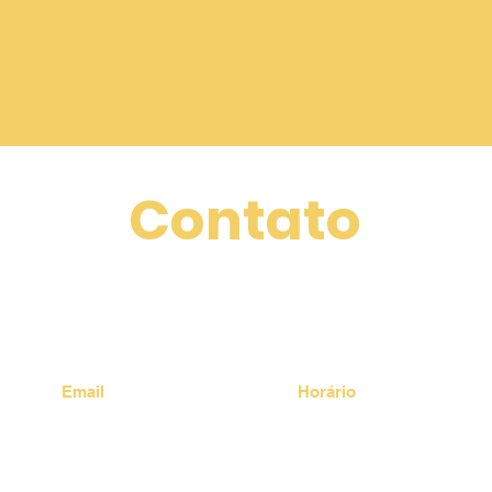
Contato
Email
Horário
puppy.brasil@uol.com.br
Seg: 13:00 às 17:00
Ter a Qui: 9:00 às 18:00
​​Sex a Sáb: 8:00 às 17:00