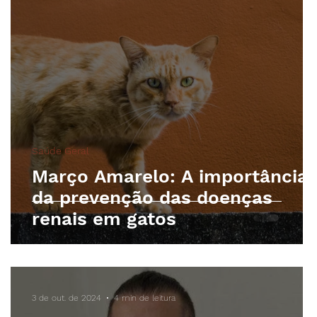
Saúde Geral
Março Amarelo: A importância
da prevenção das doenças
renais em gatos
3 de out. de 2024
4 min de leitura