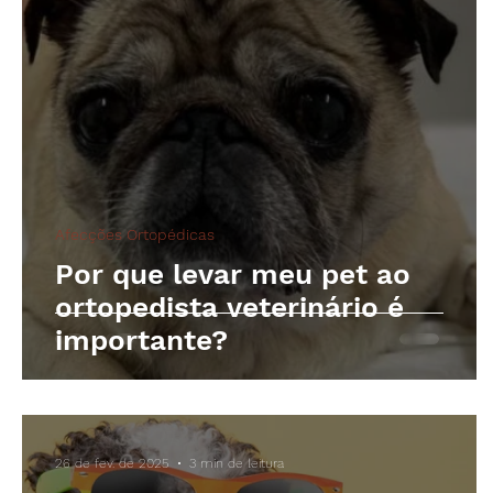
Afecções Ortopédicas
Por que levar meu pet ao
ortopedista veterinário é
importante?
26 de fev. de 2025
3 min de leitura