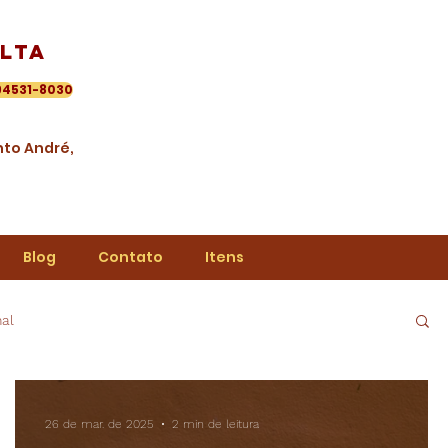
lta
94531-8030
anto André,
Blog
Contato
Itens
al
26 de mar. de 2025
2 min de leitura