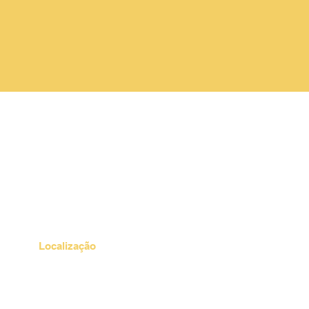
Localização
Av. Dom Pedro II, 415 - Bairro
P.
Jardim, Santo André, S