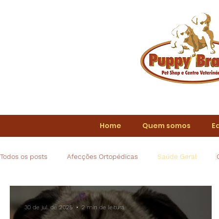
Home
Quem somos
E
Todos os posts
Afecções Ortopédicas
Saúde Geral
30 de jul. de 2025
2 min de leitura