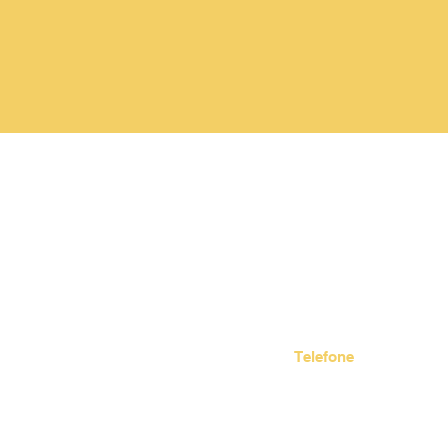
Telefone
(11) 4436-9023
(11) 94531-8030