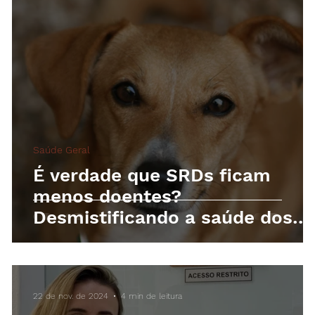
Saúde Geral
É verdade que SRDs ficam
menos doentes?
Desmistificando a saúde dos
pets Sem Raça Definida
22 de nov. de 2024
4 min de leitura